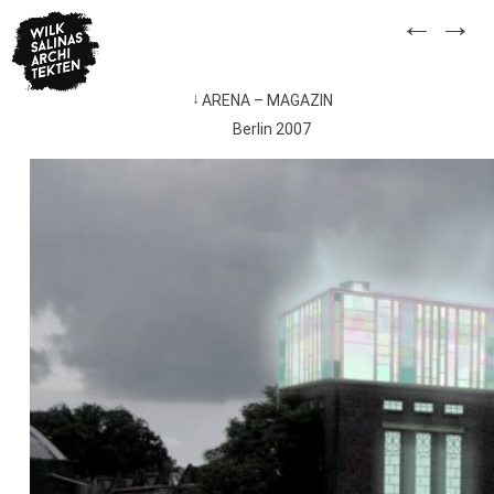
Skip
←
→
to
content
ARENA – MAGAZIN
Navegación
Berlin 2007
de
entradas