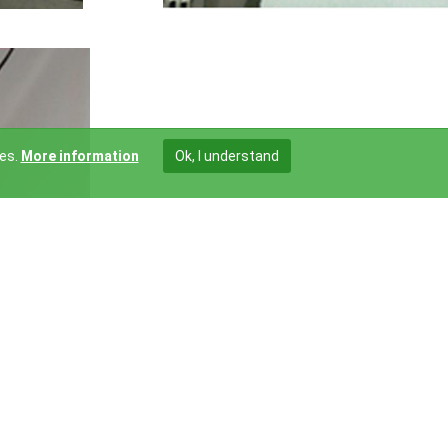
ies.
More information
Ok, I understand