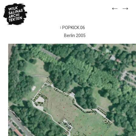
Skip
←
→
to
content
POPKICK.06
Beitragsnavigation
Berlin 2005