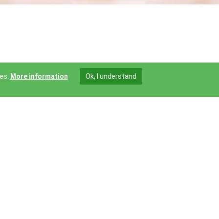
ies.
More information
Ok, I understand