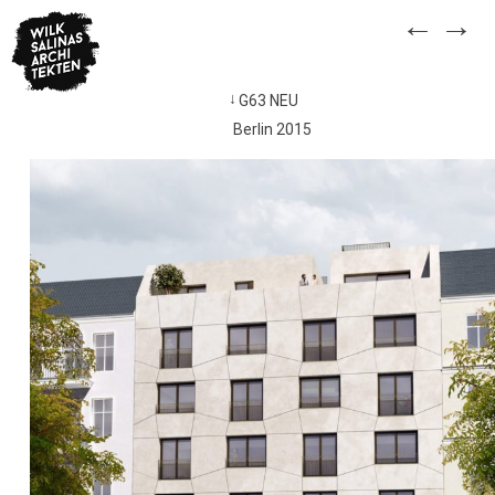
Skip
←
→
to
content
G63 NEU
Beitragsnavigation
Berlin 2015